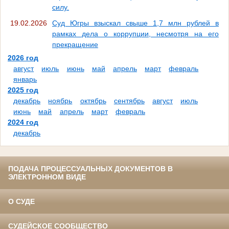
силу.
19.02.2026
Суд Югры взыскал свыше 1,7 млн рублей в
рамках дела о коррупции, несмотря на его
прекращение
2026 год
август
июль
июнь
май
апрель
март
февраль
январь
2025 год
декабрь
ноябрь
октябрь
сентябрь
август
июль
июнь
май
апрель
март
февраль
2024 год
декабрь
ПОДАЧА ПРОЦЕССУАЛЬНЫХ ДОКУМЕНТОВ В
ЭЛЕКТРОННОМ ВИДЕ
О СУДЕ
СУДЕЙСКОЕ СООБЩЕСТВО