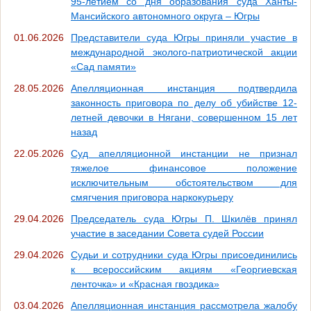
95-летием со дня образования суда Ханты-
Мансийского автономного округа – Югры
01.06.2026
Представители суда Югры приняли участие в
международной эколого-патриотической акции
«Сад памяти»
28.05.2026
Апелляционная инстанция подтвердила
законность приговора по делу об убийстве 12-
летней девочки в Нягани, совершенном 15 лет
назад
22.05.2026
Суд апелляционной инстанции не признал
тяжелое финансовое положение
исключительным обстоятельством для
смягчения приговора наркокурьеру
29.04.2026
Председатель суда Югры П. Шкилёв принял
участие в заседании Совета судей России
29.04.2026
Судьи и сотрудники суда Югры присоединились
к всероссийским акциям «Георгиевская
ленточка» и «Красная гвоздика»
03.04.2026
Апелляционная инстанция рассмотрела жалобу