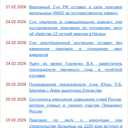
27.02.2026
Верховный Суд РФ оставил в силе приговор
жительнице ХМАО за государственную измену.
24.02.2026
Суд удалился в совещательную комнату для
постановления приговора по уголовному делу
об убийстве 12-летней девочки в Нягани
24.02.2026
Суд апелляционной инстанции оставил без
изменения приговор в отношении двух
адвокатов
24.02.2026
Ушёл из жизни Горленко В.А., заместитель
председателя окружного суда, в почётной
отставке
20.02.2026
Поздравление председателя суда Югры П.Б.
Шкилёва с Днём защитника Отечества
20.02.2026
Состоялось ежегодное совещание судей России,
которое открыл и принял участие Президент
России
19.02.2026
Приговор по делу о коррупции при
строительстве больницы на 1100 коек вступил в