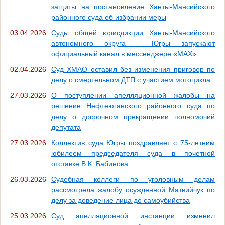
защиты на постановление Ханты-Мансийского
районного суда об избрании меры
03.04.2026
Суды общей юрисдикции Ханты-Мансийского
автономного округа – Югры запускают
официальный канал в мессенджере «МАХ»
02.04.2026
Суд ХМАО оставил без изменения приговор по
делу о смертельном ДТП с участием мотоцикла
27.03.2026
О поступлении апелляционной жалобы на
решение Нефтеюганского районного суда по
делу о досрочном прекращении полномочий
депутата
27.03.2026
Коллектив суда Югры поздравляет с 75-летним
юбилеем председателя суда в почетной
отставке В.К. Бабинова
26.03.2026
Судебная коллеги по уголовным делам
рассмотрела жалобу осужденной Матвийчук по
делу за доведение лица до самоубийства
25.03.2026
Суд апелляционной инстанции изменил