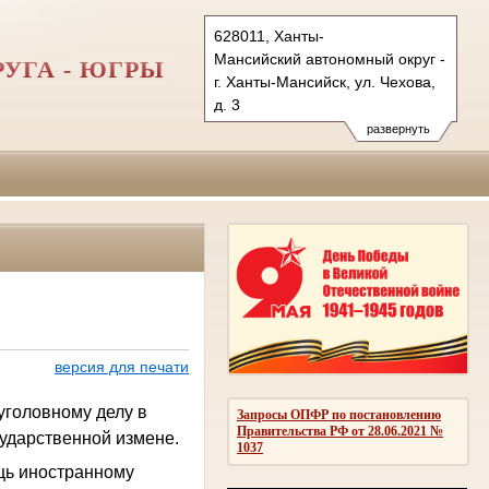
628011, Ханты-
Мансийский автономный округ - Югра
УГА - ЮГРЫ
г. Ханты-Мансийск, ул. Чехова,
д. 3
Тел.: (3467) 350-687, 350-673,
развернуть
350-700 (ф.)
info@sudhmao-ugra.ru
oblsud.hmao@sudrf.ru
версия для печати
уголовному делу в
Запросы ОПФР по постановлению
Правительства РФ от 28.06.2021 №
сударственной измене.
1037
щь иностранному