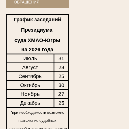
ОБРАЩЕНИЯ
График заседаний
Президиума
суда ХМАО-Югры
на 2026 года
Июль
31
Август
28
Сентябрь
25
Октябрь
30
Ноябрь
27
Декабрь
25
*при необходимости возможно
назначение судебных
заседаний в другие дни с учетом