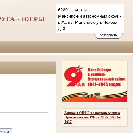
628011, Ханты-
Мансийский автономный округ - Югра
УГА - ЮГРЫ
г. Ханты-Мансийск, ул. Чехова,
д. 3
Тел.: (3467) 350-687, 350-673,
развернуть
350-700 (ф.)
info@sudhmao-ugra.ru
oblsud.hmao@sudrf.ru
Запросы ОПФР по постановлению
Правительства РФ от 28.06.2021 №
1037
РОНЫ