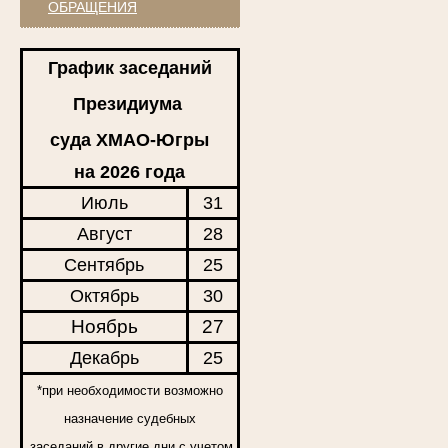
ОБРАЩЕНИЯ
График заседаний
Президиума
суда ХМАО-Югры
на 2026 года
Июль
31
Август
28
Сентябрь
25
Октябрь
30
Ноябрь
27
Декабрь
25
*при необходимости возможно
назначение судебных
заседаний в другие дни с учетом