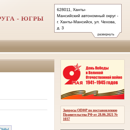
628011, Ханты-
Мансийский автономный округ - Югра
УГА - ЮГРЫ
г. Ханты-Мансийск, ул. Чехова,
д. 3
Тел.: (3467) 350-687, 350-673,
развернуть
350-700 (ф.)
info@sudhmao-ugra.ru
oblsud.hmao@sudrf.ru
Запросы ОПФР по постановлению
Правительства РФ от 28.06.2021 №
1037
РОНЫ