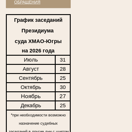
ОБРАЩЕНИЯ
График заседаний
Президиума
суда ХМАО-Югры
на 2026 года
Июль
31
Август
28
Сентябрь
25
Октябрь
30
Ноябрь
27
Декабрь
25
*при необходимости возможно
назначение судебных
заседаний в другие дни с учетом