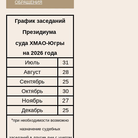
ОБРАЩЕНИЯ
График заседаний
Президиума
суда ХМАО-Югры
на 2026 года
Июль
31
Август
28
Сентябрь
25
Октябрь
30
Ноябрь
27
Декабрь
25
*при необходимости возможно
назначение судебных
заседаний в другие дни с учетом