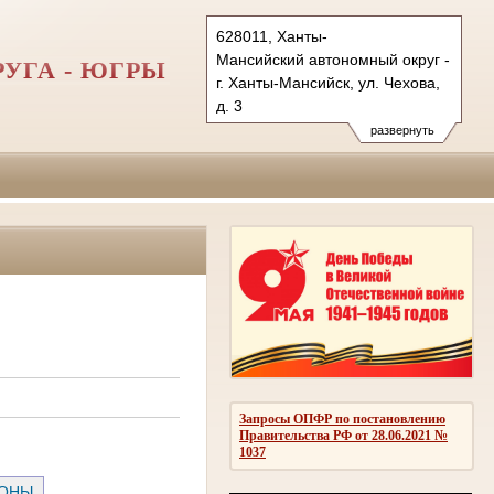
628011, Ханты-
Мансийский автономный округ - Югра
УГА - ЮГРЫ
г. Ханты-Мансийск, ул. Чехова,
д. 3
Тел.: (3467) 350-687, 350-673,
развернуть
350-700 (ф.)
info@sudhmao-ugra.ru
oblsud.hmao@sudrf.ru
Запросы ОПФР по постановлению
Правительства РФ от 28.06.2021 №
1037
РОНЫ