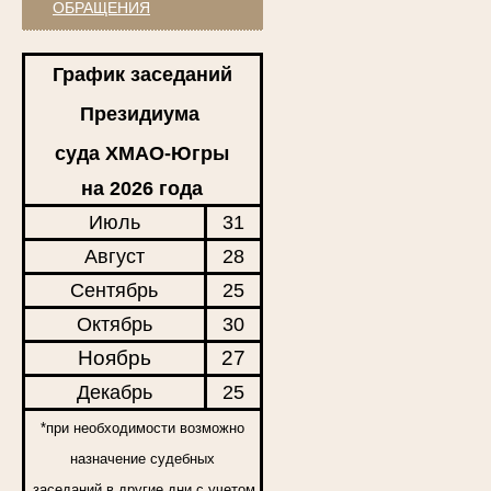
ОБРАЩЕНИЯ
График заседаний
Президиума
суда ХМАО-Югры
на 2026 года
Июль
31
Август
28
Сентябрь
25
Октябрь
30
Ноябрь
27
Декабрь
25
*при необходимости возможно
назначение судебных
заседаний в другие дни с учетом