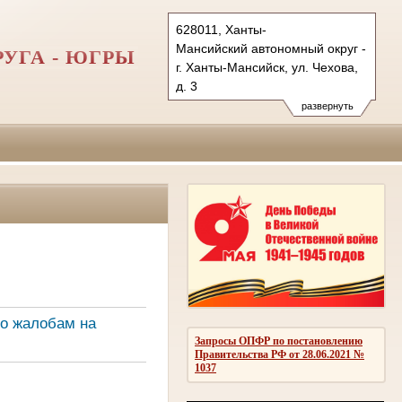
628011, Ханты-
Мансийский автономный округ - Югра
УГА - ЮГРЫ
г. Ханты-Мансийск, ул. Чехова,
д. 3
Тел.: (3467) 350-687, 350-673,
развернуть
350-700 (ф.)
info@sudhmao-ugra.ru
oblsud.hmao@sudrf.ru
о жалобам на
Запросы ОПФР по постановлению
Правительства РФ от 28.06.2021 №
1037