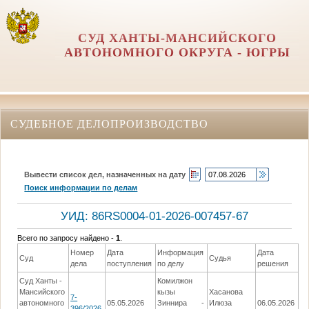
СУД ХАНТЫ-МАНСИЙСКОГО
АВТОНОМНОГО ОКРУГА - ЮГРЫ
СУДЕБНОЕ ДЕЛОПРОИЗВОДСТВО
Вывести список дел, назначенных на дату
Поиск информации по делам
УИД: 86RS0004-01-2026-007457-67
Всего по запросу найдено -
1
.
Номер
Дата
Информация
Дата
Суд
Судья
Р
дела
поступления
по делу
решения
Суд Ханты -
Комилжон
Вы
Мансийского
кызы
Хасанова
7-
р
автономного
05.05.2026
Зиннира -
Илюза
06.05.2026
396/2026
по