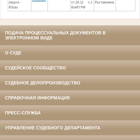
округа -
ст.18.11 ч.1
Рустамовна
су
Югры
КоАП РФ
ПОДАЧА ПРОЦЕССУАЛЬНЫХ ДОКУМЕНТОВ В
ЭЛЕКТРОННОМ ВИДЕ
О СУДЕ
СУДЕЙСКОЕ СООБЩЕСТВО
СУДЕБНОЕ ДЕЛОПРОИЗВОДСТВО
СПРАВОЧНАЯ ИНФОРМАЦИЯ
ПРЕСС-СЛУЖБА
УПРАВЛЕНИЕ СУДЕБНОГО ДЕПАРТАМЕНТА