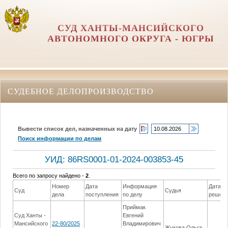
СУД ХАНТЫ-МАНСИЙСКОГО
АВТОНОМНОГО ОКРУГА - ЮГРЫ
СУДЕБНОЕ ДЕЛОПРОИЗВОДСТВО
Вывести список дел, назначенных на дату
Поиск информации по делам
УИД: 86RS0001-01-2024-003853-45
Всего по запросу найдено -
2
.
Номер
Дата
Информация
Дата
Суд
Судья
дела
поступления
по делу
решен
Приймак
Суд Ханты -
Евгений
Мансийского
22-80/2025
Владимирович
Жукова Ольга