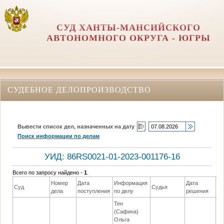
СУД ХАНТЫ-МАНСИЙСКОГО
АВТОНОМНОГО ОКРУГА - ЮГРЫ
СУДЕБНОЕ ДЕЛОПРОИЗВОДСТВО
Вывести список дел, назначенных на дату
Поиск информации по делам
УИД: 86RS0021-01-2023-001176-16
Всего по запросу найдено -
1
.
Номер
Дата
Информация
Дата
Суд
Судья
Ре
дела
поступления
по делу
решения
Тен
(Сафина)
Ольга