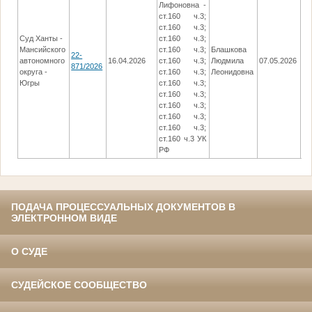
Лифоновна -
ст.160 ч.3;
ст.160 ч.3;
Суд Ханты -
ст.160 ч.3;
Мансийского
ст.160 ч.3;
Блашкова
В
22-
автономного
16.04.2026
ст.160 ч.3;
Людмила
07.05.2026
Р
871/2026
округа -
ст.160 ч.3;
Леонидовна
(
Югры
ст.160 ч.3;
ст.160 ч.3;
ст.160 ч.3;
ст.160 ч.3;
ст.160 ч.3;
ст.160 ч.3 УК
РФ
ПОДАЧА ПРОЦЕССУАЛЬНЫХ ДОКУМЕНТОВ В
ЭЛЕКТРОННОМ ВИДЕ
О СУДЕ
СУДЕЙСКОЕ СООБЩЕСТВО