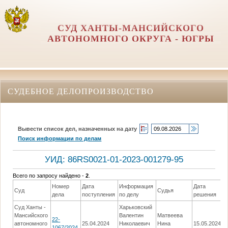
СУД ХАНТЫ-МАНСИЙСКОГО
АВТОНОМНОГО ОКРУГА - ЮГРЫ
СУДЕБНОЕ ДЕЛОПРОИЗВОДСТВО
Вывести список дел, назначенных на дату
Поиск информации по делам
УИД: 86RS0021-01-2023-001279-95
Всего по запросу найдено -
2
.
Номер
Дата
Информация
Дата
Суд
Судья
дела
поступления
по делу
решения
Суд Ханты -
Харьковский
Мансийского
Валентин
Матвеева
(
22-
автономного
25.04.2024
Николаевич
Нина
15.05.2024
2
1067/2024