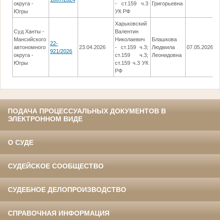
округа -
- ст.159 ч.3
Григорьевна
Югры
УК РФ
Харьковский
Суд Ханты -
Валентин
Мансийского
Николаевич
Блашкова
22-
автономного
23.04.2026
- ст.159 ч.3;
Людмила
07.05.2026
921/2026
округа -
ст.159 ч.3;
Леонидовна
Югры
ст.159 ч.3 УК
РФ
ПОДАЧА ПРОЦЕССУАЛЬНЫХ ДОКУМЕНТОВ В
ЭЛЕКТРОННОМ ВИДЕ
О СУДЕ
СУДЕЙСКОЕ СООБЩЕСТВО
СУДЕБНОЕ ДЕЛОПРОИЗВОДСТВО
СПРАВОЧНАЯ ИНФОРМАЦИЯ