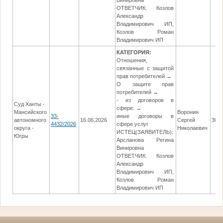
Винировна
ОТВЕТЧИК: Козлов
Александр
Владимирович ИП,
Козлов Роман
Владимирович ИП
КАТЕГОРИЯ:
Отношения,
связанные с защитой
прав потребителей →
О защите прав
потребителей →
- из договоров в
Суд Ханты -
сфере: →
Мансийского
Воронин
33-
иные договоры в
автономного
16.06.2026
Сергей
30.0
4432/2026
сфере услуг
округа -
Николаевич
ИСТЕЦ(ЗАЯВИТЕЛЬ):
Югры
Арсланова Регина
Винировна
ОТВЕТЧИК: Козлов
Александр
Владимирович ИП,
Козлов Роман
Владимирович ИП