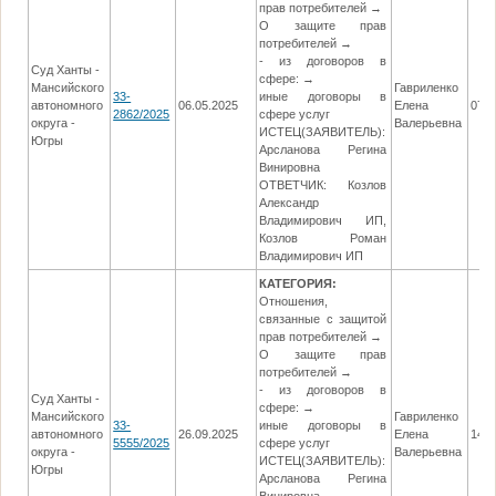
прав потребителей →
О защите прав
потребителей →
- из договоров в
Суд Ханты -
сфере: →
Мансийского
Гавриленко
33-
иные договоры в
автономного
06.05.2025
Елена
07.0
2862/2025
сфере услуг
округа -
Валерьевна
ИСТЕЦ(ЗАЯВИТЕЛЬ):
Югры
Арсланова Регина
Винировна
ОТВЕТЧИК: Козлов
Александр
Владимирович ИП,
Козлов Роман
Владимирович ИП
КАТЕГОРИЯ:
Отношения,
связанные с защитой
прав потребителей →
О защите прав
потребителей →
- из договоров в
Суд Ханты -
сфере: →
Мансийского
Гавриленко
33-
иные договоры в
автономного
26.09.2025
Елена
14.1
5555/2025
сфере услуг
округа -
Валерьевна
ИСТЕЦ(ЗАЯВИТЕЛЬ):
Югры
Арсланова Регина