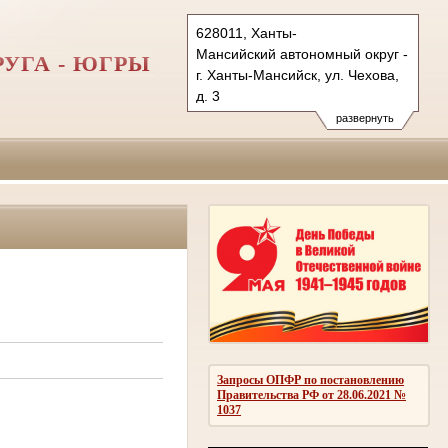
628011, Ханты-
Мансийский автономный округ - Югра
УГА - ЮГРЫ
г. Ханты-Мансийск, ул. Чехова,
д. 3
Тел.: (3467) 350-687, 350-673,
развернуть
350-700 (ф.)
info@sudhmao-ugra.ru
oblsud.hmao@sudrf.ru
Запросы ОПФР по постановлению
Правительства РФ от 28.06.2021 №
1037