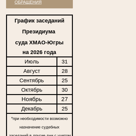
ОБРАЩЕНИЯ
График заседаний
Президиума
суда ХМАО-Югры
на 2026 года
Июль
31
Август
28
Сентябрь
25
Октябрь
30
Ноябрь
27
Декабрь
25
*при необходимости возможно
назначение судебных
заседаний в другие дни с учетом