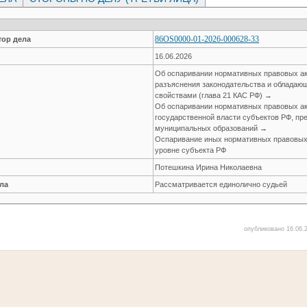
86OS0000-01-2026-000628-33
ор дела
16.06.2026
Об оспаривании нормативных правовых ак
разъяснения законодательства и облада
свойствами (глава 21 КАС РФ) →
Об оспаривании нормативных правовых ак
государственной власти субъектов РФ, пр
муниципальных образований →
Оспаривание иных нормативных правовых 
уровне субъекта РФ
Потешкина Ирина Николаевна
ла
Рассматривается единолично судьей
опубликовано 16.06.2